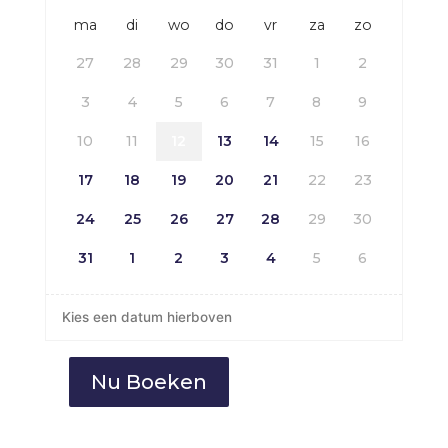
ma
di
wo
do
vr
za
zo
27
28
29
30
31
1
2
3
4
5
6
7
8
9
10
11
12
13
14
15
16
17
18
19
20
21
22
23
24
25
26
27
28
29
30
31
1
2
3
4
5
6
Kies een datum hierboven
Nu Boeken
Stormbaan
Rollercoaster
(13,5m)