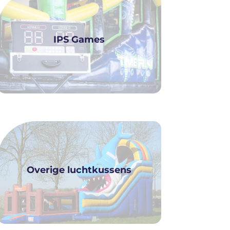
IPS Games
Overige luchtkussens