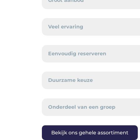
Groot aanbod
Veel ervaring
Eenvoudig reserveren
Duurzame keuze
Onderdeel van een groep
Bekijk ons gehele assortiment