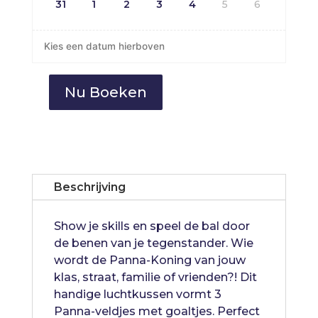
31
1
2
3
4
5
6
Kies een datum hierboven
Nu Boeken
Pannaveld
3-
in-
1
aantal
Beschrijving
Show je skills en speel de bal door
de benen van je tegenstander. Wie
wordt de Panna-Koning van jouw
klas, straat, familie of vrienden?! Dit
handige luchtkussen vormt 3
Panna-veldjes met goaltjes. Perfect