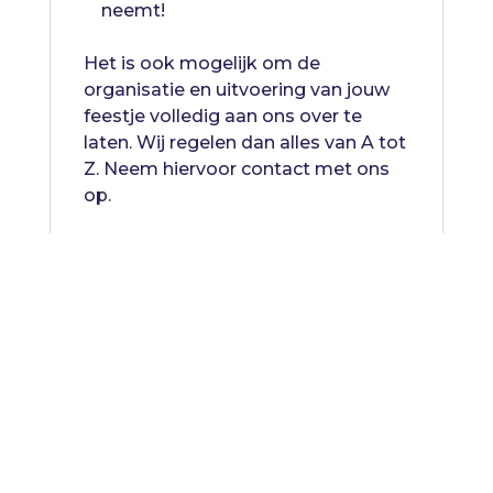
neemt!
Het is ook mogelijk om de
organisatie en uitvoering van jouw
feestje volledig aan ons over te
laten. Wij regelen dan alles van A tot
Z. Neem hiervoor
contact
met ons
op.
Specificaties
Afmetingen (LxB): 15 x 7.0 x 1.0 m
Te voorziene vrije ruimte (LxB): 20.0
x 12.0m
Minimale vrije doorgang: 2.om
Aantal kinderen: per veld 1 vs 1 of 2
vs 2 (max 12 gebruikers)
Leeftijd: 4+ jaar