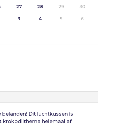
6
27
28
29
30
3
4
5
6
 belanden! Dit luchtkussen is
et krokodilthema helemaal af