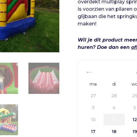
overdekt multiplay spri
is voorzien van pilaren 
glijbaan die het sprin
maken!
Wil je dit product mee
huren? Doe dan een
of
ma
di
w
27
28
2
3
4
5
10
11
1
17
18
1