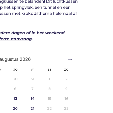
ngkussen te belanden! Dit luchtkussen
op het springvlak, een tunnel en een
gkussen met krokodilthema helemaal af
rdere dagen of in het weekend
ferte-aanvraag
.
augustus
2026
o
do
vr
za
zo
9
30
31
1
2
6
7
8
9
2
13
14
15
16
9
20
21
22
23