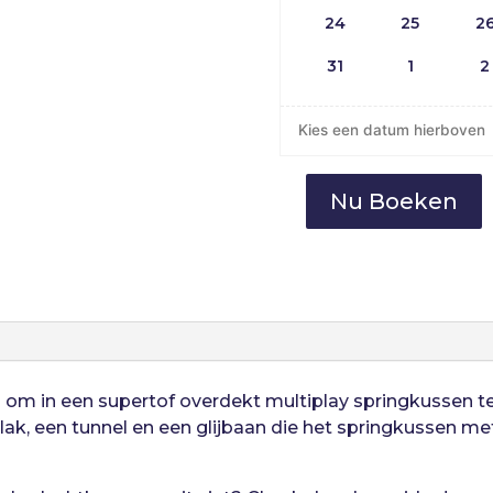
24
25
2
31
1
2
Kies een datum hierboven
Nu Boeken
Krokodil
Multiplay
aantal
 om in een supertof overdekt multiplay springkussen te
vlak, een tunnel en een glijbaan die het springkussen m