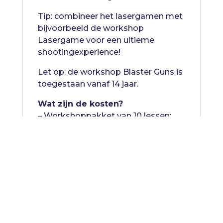
Tip: combineer het lasergamen met
bijvoorbeeld de workshop
Lasergame voor een ultieme
shootingexperience!
Let op: de workshop Blaster Guns is
toegestaan vanaf 14 jaar.
Wat zijn de kosten?
– Workshoppakket van 10 lessen:
€1750 exclusief btw (scholen zijn
vrijgesteld van btw)
– Losse workshop: €200 exclusief
btw (scholen zijn vrijgesteld van
btw)
Duur: 1 uur per workshop (inclusief
materiaal en een Sportleider)